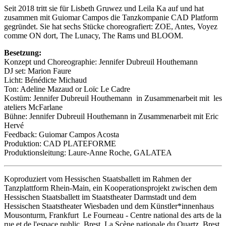
Seit 2018 tritt sie für Lisbeth Gruwez und Leila Ka auf und hat
zusammen mit Guiomar Campos die Tanzkompanie CAD Platform
gegründet. Sie hat sechs Stücke choreografiert: ZOE, Antes, Voyez
comme ON dort, The Lunacy, The Rams und BLOOM.
Besetzung:
Konzept und Choreographie: Jennifer Dubreuil Houthemann
DJ set: Marion Faure
Licht: Bénédicte Michaud
Ton: Adeline Mazaud or Loïc Le Cadre
Kostüm: Jennifer Dubreuil Houthemann in Zusammenarbeit mit les
ateliers McFarlane
Bühne: Jennifer Dubreuil Houthemann in Zusammenarbeit mit Eric
Hervé
Feedback: Guiomar Campos Acosta
Produktion: CAD PLATEFORME
Produktionsleitung: Laure-Anne Roche, GALATEA
Koproduziert vom Hessischen Staatsballett im Rahmen der
Tanzplattform Rhein-Main, ein Kooperationsprojekt zwischen dem
Hessischen Staatsballett im Staatstheater Darmstadt und dem
Hessischen Staatstheater Wiesbaden und dem Künstler*innenhaus
Mousonturm, Frankfurt Le Fourneau - Centre national des arts de la
rue et de l'espace public, Brest La Scène nationale du Quartz, Brest