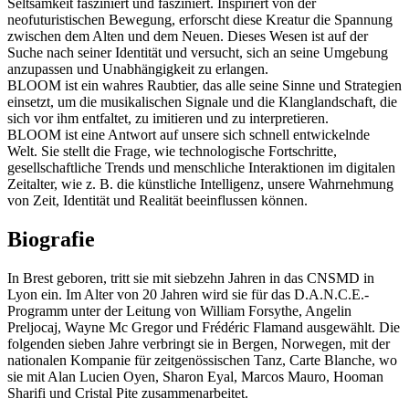
Seltsamkeit fasziniert und fasziniert. Inspiriert von der
neofuturistischen Bewegung, erforscht diese Kreatur die Spannung
zwischen dem Alten und dem Neuen. Dieses Wesen ist auf der
Suche nach seiner Identität und versucht, sich an seine Umgebung
anzupassen und Unabhängigkeit zu erlangen.
BLOOM ist ein wahres Raubtier, das alle seine Sinne und Strategien
einsetzt, um die musikalischen Signale und die Klanglandschaft, die
sich vor ihm entfaltet, zu imitieren und zu interpretieren.
BLOOM ist eine Antwort auf unsere sich schnell entwickelnde
Welt. Sie stellt die Frage, wie technologische Fortschritte,
gesellschaftliche Trends und menschliche Interaktionen im digitalen
Zeitalter, wie z. B. die künstliche Intelligenz, unsere Wahrnehmung
von Zeit, Identität und Realität beeinflussen können.
Biografie
In Brest geboren, tritt sie mit siebzehn Jahren in das CNSMD in
Lyon ein. Im Alter von 20 Jahren wird sie für das D.A.N.C.E.-
Programm unter der Leitung von William Forsythe, Angelin
Preljocaj, Wayne Mc Gregor und Frédéric Flamand ausgewählt. Die
folgenden sieben Jahre verbringt sie in Bergen, Norwegen, mit der
nationalen Kompanie für zeitgenössischen Tanz, Carte Blanche, wo
sie mit Alan Lucien Oyen, Sharon Eyal, Marcos Mauro, Hooman
Sharifi und Cristal Pite zusammenarbeitet.